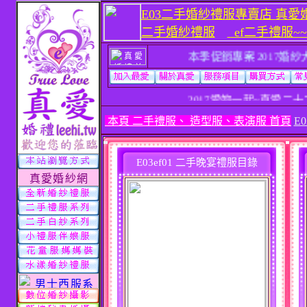
E03二手婚紗禮服專賣店 真
二手婚紗禮服
ef二手禮服~
本季促銷專案 2017婚紗大
2017愛妳一起~真愛二
本頁 二手禮服、 造型服、表演服 首頁
E
E03ef01 二手晚宴禮服目錄
真 愛 婚 紗 網