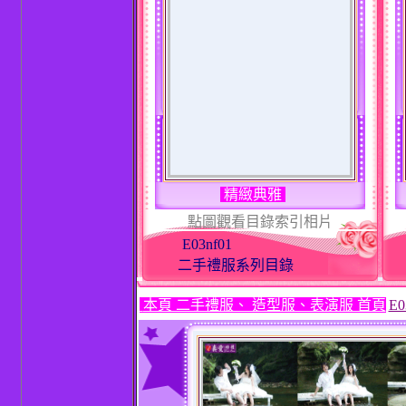
精緻典雅
點圖觀看目錄索引相片
E03nf01
二手禮服系列目錄
本頁 二手禮服、 造型服、表演服 首頁
E