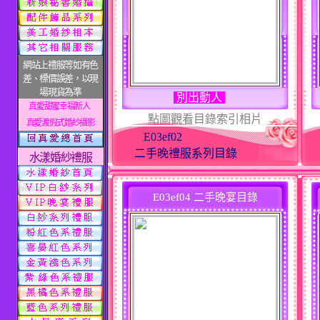
網站上禮服等如有色
差、標價誤差，以現
場現貨為準
別出動人
真愛甜蜜幸福新人
點圖觀看目錄索引相片
真愛渡假式婚紗攝影
E03ef02
二手晚禮服系列目錄
水漾婚紗禮服
E03ef04 二手晚宴目錄