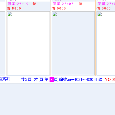
腰圍:26+10
特
腰圍:27+07
特
腰圍:27+
價:8800
價:0000
價:0000
禮服系列
共5頁
本 頁 第
3
頁 編號:newf021~~030目 錄
NO
0