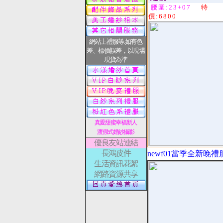
腰圍:23+07
特
價:6800
網站上禮服等.如有色
差、標價誤差，以現場
現貨為準
真愛甜蜜幸福新人
渡假式婚紗攝影
優良友站連結
長鴻皮件
newf01當季全新晚
生活資訊花絮
網路資源共享