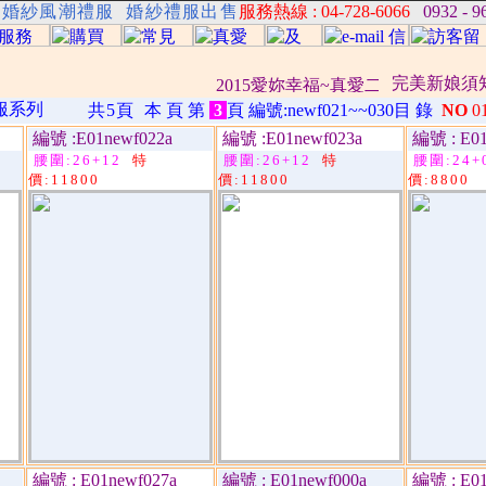
婚紗風潮禮服 婚紗禮服出售
服務熱線 : 04-728-6066
0932 - 
完美新娘須
2015愛妳幸福~真愛二十周年慶，
禮服系列
共5頁
本 頁 第
3
頁 編號:newf021~~030目 錄
NO
0
編號 :E01newf022a
編號 :E01newf023a
編號 : E01
腰圍:26+12
特
腰圍:26+12
特
腰圍:24+
價:11800
價:11800
價:8800
編號 : E01newf027a
編號 : E01newf000a
編號 : E01