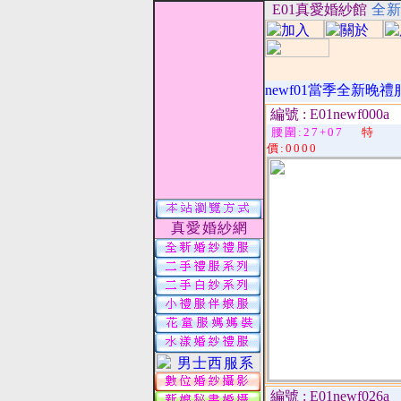
E01真愛婚紗館
全新
newf01當季全新晚
編號 : E01newf000a
腰圍:27+07
特
價:0000
真 愛 婚 紗 網
編號 : E01newf026a