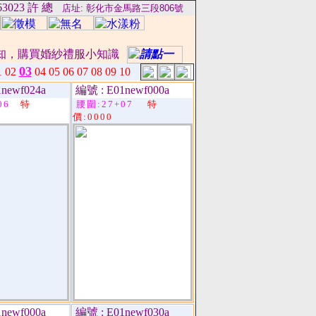
963023 許 總
店址: 彰化市金馬路三段806號
知，購買婚紗禮服小知識
購買全新婚紗與二手禮服，第二件半價(限同額商品)。數量有限售
03
1
02
04
05
06
07
08
09
10
newf024a
編號 : E01newf000a
06
特
腰圍:27+07
特
價:0000
newf000a
編號 : E01newf030a