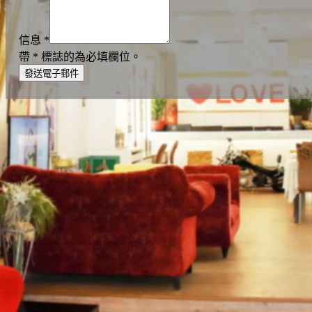
信息
*
帶
*
標誌的為必填欄位。