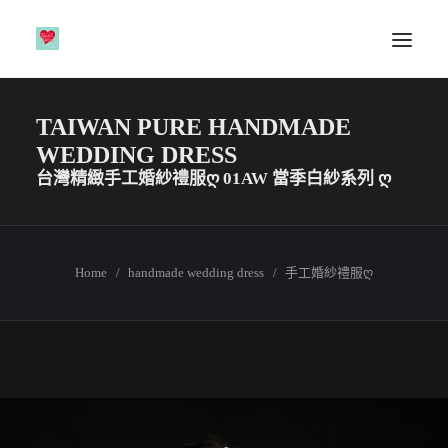
TAIWAN PURE HANDMADE
HOME 白紗禮服首頁
WEDDING DRESS
01AW當季白紗系列
台灣精緻手工婚紗禮服Ღ 01AW 當季白紗系列 Ღ
01AK韓版白紗系列
01AT經典白紗系列
01AN造型白紗系列
Home
handmade wedding dress
手工婚紗禮服ღ
01AV輕婚紗系列
01ALA賴白紗系列
01FJ大尺碼白紗系列
01AAA擺白紗系列