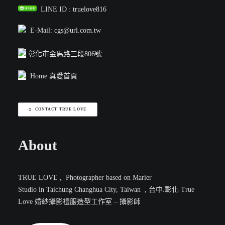
LINE ID :
truelove816
E-Mail:
cgs@url.com.tw
彰化市金馬路三段806號
Home 真愛首頁
CONTACT TRUE LOVE
About
TRUE LOVE , Photographer based on Marier
Studio in Taichung Changhua City, Taiwan , 台中.彰化 True
Love 婚紗攝影禮服造型工作室 – 攝影師